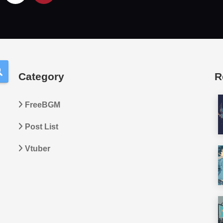
Category
R
FreeBGM
Post List
Vtuber