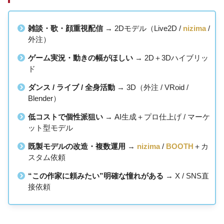
雑談・歌・顔重視配信
→ 2Dモデル（Live2D /
nizima
/
外注）
ゲーム実況・動きの幅がほしい
→ 2D＋3Dハイブリッ
ド
ダンス / ライブ / 全身活動
→ 3D（外注 / VRoid /
Blender）
低コストで個性派狙い
→ AI生成＋プロ仕上げ / マーケ
ット型モデル
既製モデルの改造・複数運用
→
nizima
/
BOOTH
＋カ
スタム依頼
“この作家に頼みたい”明確な憧れがある
→ X / SNS直
接依頼